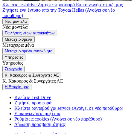
Κλείστε test drive
Ζητήστε προσφορά
Επικοινωνήστε μαζί μας
Ζητήστε ένα έντυπο από την Toyota Hellas
(Ανοίγει σε νέο
παράθυρο)
Νέα μοντέλα
Νέα μοντέλα
Πωλήσεις νέων αυτοκινήτων
Μεταχειρισμένα
Μεταχειρισμένα
Μεταχειρισμένα αυτοκίνητα
Υπηρεσίες
Υπηρεσίες
Συνεργείο
Κ. Κακούρος & Συνεργάτες ΑΕ
Κ. Κακούρος & Συνεργάτες ΑΕ
Η Εταιρία μας
Κλείστε Test Drive
Ζητήστε προσφορά
Κλείστε ραντεβού για service
(Ανοίγει σε νέο παράθυρο)
Επικοινωνήστε μαζί μας
Ρυθμίσεις cookies
(Ανοίγει σε νέο παράθυρο)
Δήλωση προσβασιμότητας